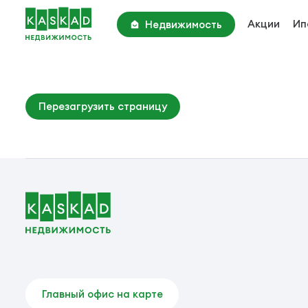
Акции
Ип
Недвижимость
Академия Парк
Киевское шоссе, 22 км
Парк Апрель
Перезагрузить страницу
Киевское шоссе, 25 км
Новотроицкий Квартал
Калужское шоссе, 25 км
Главный офис на карте